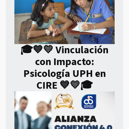
🎓💙💛 Vinculación
con Impacto:
Psicología UPH en
CIRE 💙💛🎓