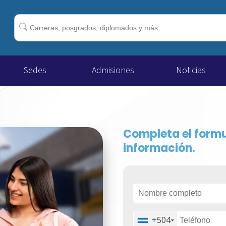
Buscar:
Sedes
Admisiones
Noticias
Completa el formu
información.
+504